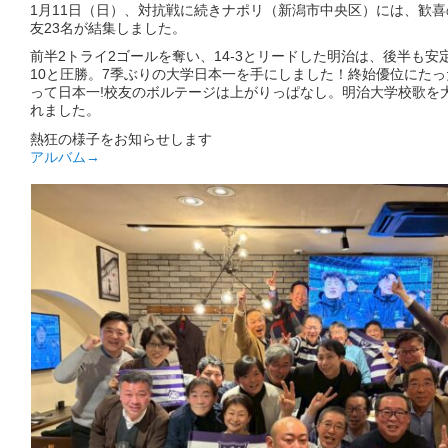
1月11日（日）、対抗戦に続きナポリ（新潟市中央区）には、歓
友23名が結集しました。
前半2トライ2ゴールを奪い、14-3とリードした明治は、後半も安定
10と圧勝。7季ぶりの大学日本一を手にしました！終始優位にた
って日本一!校友のボルテージは上がりっぱなし。明治大学校歌を
れました。
熱狂の様子をお知らせします
アルバム→