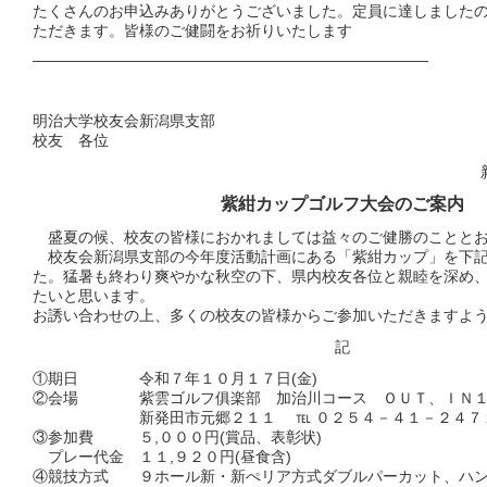
たくさんのお申込みありがとうございました。定員に達しました
ただきます。皆様のご健闘をお祈りいたします
——————————————————————————
明治大学校友会新潟県支部
校友 各位
紫紺カップゴルフ大会のご案内
盛夏の候、校友の皆様におかれましては益々のご健勝のこととお
校友会新潟県支部の今年度活動計画にある「紫紺カップ」を下記
た。猛暑も終わり爽やかな秋空の下、県内校友各位と親睦を深め
たいと思います。
お誘い合わせの上、多くの校友の皆様からご参加いただきますよ
記
①期日 令和７年１０月１７日(金)
②会場 紫雲ゴルフ俱楽部 加治川コース ＯＵＴ、ＩＮ１
新発田市元郷２１１ ℡ ０２５４－４１－２４７
③参加費 ５,０００円(賞品、表彰状)
プレー代金 １１,９２０円(昼食含)
④競技方式 ９ホール新・新ぺリア方式ダブルパーカット、ハン