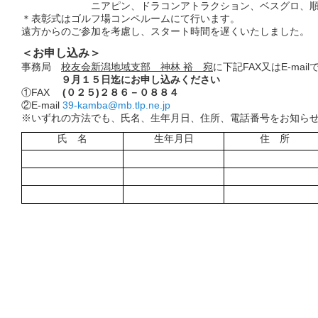
ニアピン、ドラコンアトラクション、ベスグロ
＊表彰式はゴルフ場コンペルームにて行います。
遠方からのご参加を考慮し、スタート時間を遅くいたしました。
＜お申し込み＞
事務局
校友会新潟地域支部 神林 裕 宛
に下記FAX又はE-mail
９月１５日迄にお申し込みください
①FAX
(０２５)２８６－０８８４
②E-mail
39-kamba@mb.tlp.ne.jp
※いずれの方法でも、氏名、生年月日、住所、電話番号をお知ら
氏 名
生年月日
住 所